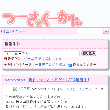
[三]メニュー
タグ
最近の記事
ご案内 (11)
音楽 (83)
ソフトウェア (19)
プログラミング (71)
計算機な日記 (159)
サイト運営 (64)
ネットネタ (63)
ゲーム日記 (64)
Web開発 (4)
のんびり日記 (348)
レビュー (46)
独り言 (42)
未分類 (15)
(none) (21)
9月のカラオケ🎤まとめ
8月のカラオケ🎤まとめ
2024-08-07
田村ゆかりさんのライブツアー LOVE ♡ LIVE 2024 *Hone
LIVE JUNGLE 2024 SAFARI 01,02 (三重県営サンアリーナ)
今週は特に生産的なことはしなかった
ぱねりあ OST!
名称未設定
もうおっさんずっと anemoscope とか ornithopter とか
自宅鯖りぷれーす
値のビット幅を拡縮するとき
自宅鯖その後
C++20のコルーチンでタスクシステム(？)作ってみた
フレッツ光クロスを今すぐに契約すべきではない2つの理由
JavaScript 非同期処理
C++でJSONを読み書き
カケラ (11)
リミックス (24)
オリジナル作品 (33)
耳コピ (4)
ノート (11)
Windows (17)
Perl (1)
HSP3 (28)
GSDK (2)
C# (22)
SlimDX (3)
チラ裏 (1)
JavaScript (1)
C++ (12)
ネットワーク (1)
ソフト作り (53)
動画エンコード (3)
算数学 (6)
ボクと計算機 (51)
ケータイ (5)
プロコン (31)
未分類 (8)
SBカスタマイズ (4)
アクセス解析 (1)
運営方針 (14)
サイトマップ (2)
JavaScript (4)
スパム対策 (5)
HTML (4)
デザイン (7)
ウェブ拍手 (2)
adiary (12)
未分類 (5)
ナントカ検定 (3)
バトン (11)
ナントカ診断 (11)
Webスクラップ (28)
動画 (9)
画面撮影 (2)
未分類 (20)
DJMAX (8)
ぷよフィ (2)
クリボー (2)
フラッシュ系 (3)
LunaticRave (10)
TopCoder (11)
JOYSOUND (5)
PHP (2)
GoogleCloudPlatform (1)
のんびり日記 (129)
お出かけ (47)
ココロノウチガワ (77)
受験勉強 (19)
大学 (30)
サークル (40)
仕事観 (3)
音楽 (13)
小説 (4)
アニメ (14)
ラノベ (5)
コミック (4)
ゲーム (6)
検索条件
から
絞り込み
検索タグ
ゲーム日記::ぷよフィ
全
2
件
(1/1ページ)
一覧表示に切り替え
記事本文を表示
現在[つーさ：５だん]が10連勝中!
2006
/
02
/
21
(火)
2006/02/21 01:21
ゲーム日記
::
ぷよフィ
つーさ
この時間帯だと勝てるんですけどねぇ。。
本日の最高連勝記録は13連勝ってとこで。
負けたので終了。だいぶ勘を取り戻しつつあります。