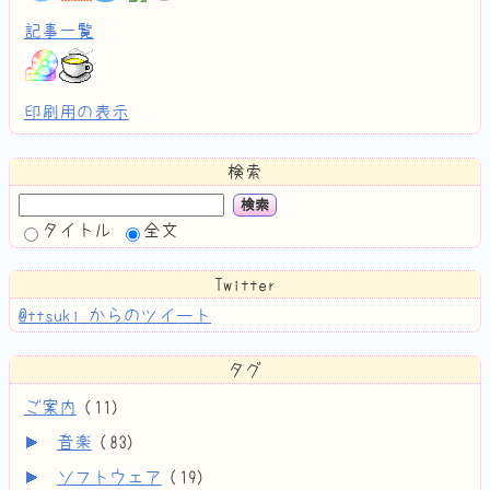
記事一覧
印刷用の表示
検索
検索
タイトル
全文
Twitter
@ttsuki からのツイート
タグ
ご案内
(
11
)
音楽
(
83
)
ソフトウェア
(
19
)