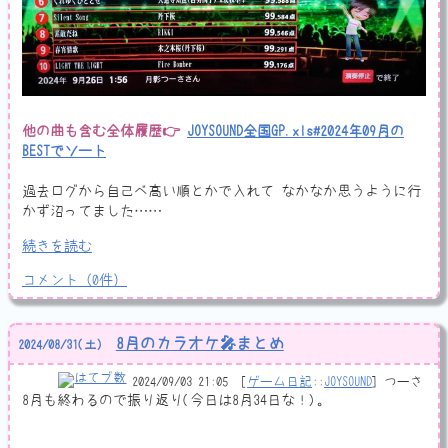
他の曲も含む全体履歴👉
JOYSOUND全国GP.xls#2024年09月の
BESTでソート
過去ログから自己ベ高い順とかで入れて なかなか思うように行
かず沼ってました……
続きを読む
コメント
（
0
件）
8月のカラオケ🎤まとめ
2024
/
08
/
31
(土)
2024/09/03 21:05
ゲーム日記
::
JOYSOUND
つーさ
8月も終わるので振り返り(今日は8月34日な！)。