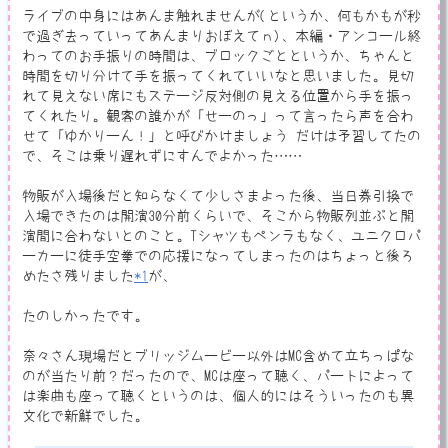
ライブの中身にはあんま触れませんが(というか、何もかもが秒
で過ぎ去っていってあんまりおぼえてｎ)、本編・アンコール終
わってのお手振りの時間は、ブロックごとというか、ちゃんと
時間を切り分けて手を振ってくれていいなと思いました。見切
れて見えない席にもステージ反対側の見える位置から手を振っ
てくれたり。観客の誰かが「せーのっ」って言ったら声を合わ
せて「ゆかりーん！」と呼びかけましょう だけは予習してたの
で、そこは乗り遅れずにすんでよかった……
物販が入場後だと知らなくて少しさまよった後、当日券引換で
入場できたのは開演30分前くらいで、そこから物販列並ぶと開
演間に合わないとのこと。Tシャツもペンラもなく、ユニクロパ
ーカーに徒手空拳での応援になってしまったのはちょっと後ろ
めたさ残りました
*1
が、
たのしかったです。
奈々さん現場だとブリッジムービー以外はMC含めて立ちっぱな
のが当たり前？だったので、MCは座って聴く、パートによって
は楽曲も座って聴くというのは、個人的にはそういったのも異
文化で新鮮でした。