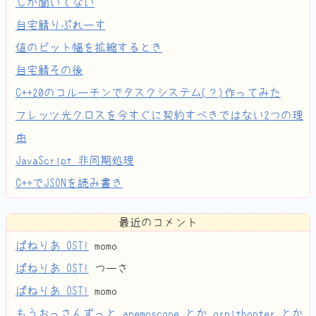
しか聞いてない
自宅鯖りぷれーす
値のビット幅を拡縮するとき
自宅鯖その後
C++20のコルーチンでタスクシステム(？)作ってみた
フレッツ光クロスを今すぐに契約すべきではない2つの理
由
JavaScript 非同期処理
C++でJSONを読み書き
最近のコメント
ぱねりあ OST!
momo
ぱねりあ OST!
つーさ
ぱねりあ OST!
momo
もうおっさんずっと anemoscope とか ornithopter とか