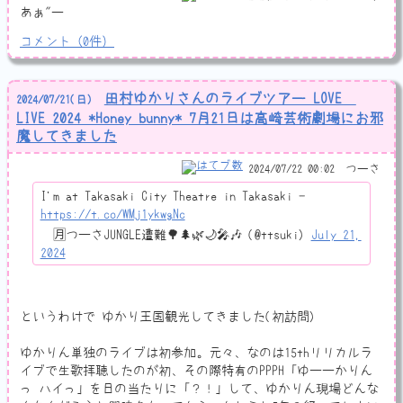
あぁ"ー
コメント
（
0
件）
田村ゆかりさんのライブツアー LOVE ♡
2024
/
07
/
21
(日)
LIVE 2024 *Honey bunny* 7月21日は高崎芸術劇場にお邪
魔してきました
2024/07/22 00:02
つーさ
I'm at Takasaki City Theatre in Takasaki -
https://t.co/WMj1ykwgNc
— 🈷️つーさJUNGLE遭難🌳🌲🌿🌙🎤🎶 (@ttsuki)
July 21,
2024
というわけで ゆかり王国観光してきました(初訪問)
ゆかりん単独のライブは初参加。元々、なのは15thリリカルラ
イブで生歌拝聴したのが初、その際特有のPPPH「ゆーーかりん
っ ハイっ」を目の当たりに「？！」して、ゆかりん現場どんな