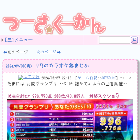
[三]メニュー
タグ
最近の記事
ご案内 (11)
音楽 (83)
ソフトウェア (19)
プログラミング (71)
計算機な日記 (159)
サイト運営 (64)
ネットネタ (63)
ゲーム日記 (64)
Web開発 (4)
のんびり日記 (348)
レビュー (46)
独り言 (42)
未分類 (15)
(none) (21)
9月のカラオケ🎤まとめ
8月のカラオケ🎤まとめ
2024-08-07
田村ゆかりさんのライブツアー LOVE ♡ LIVE 2024 *Hone
LIVE JUNGLE 2024 SAFARI 01,02 (三重県営サンアリーナ)
今週は特に生産的なことはしなかった
ぱねりあ OST!
名称未設定
もうおっさんずっと anemoscope とか ornithopter とか
自宅鯖りぷれーす
値のビット幅を拡縮するとき
自宅鯖その後
C++20のコルーチンでタスクシステム(？)作ってみた
フレッツ光クロスを今すぐに契約すべきではない2つの理由
JavaScript 非同期処理
C++でJSONを読み書き
カケラ (11)
リミックス (24)
オリジナル作品 (33)
耳コピ (4)
ノート (11)
Windows (17)
Perl (1)
HSP3 (28)
GSDK (2)
C# (22)
SlimDX (3)
チラ裏 (1)
JavaScript (1)
C++ (12)
ネットワーク (1)
ソフト作り (53)
動画エンコード (3)
算数学 (6)
ボクと計算機 (51)
ケータイ (5)
プロコン (31)
未分類 (8)
SBカスタマイズ (4)
アクセス解析 (1)
運営方針 (14)
サイトマップ (2)
JavaScript (4)
スパム対策 (5)
HTML (4)
デザイン (7)
ウェブ拍手 (2)
adiary (12)
未分類 (5)
ナントカ検定 (3)
バトン (11)
ナントカ診断 (11)
Webスクラップ (28)
動画 (9)
画面撮影 (2)
未分類 (20)
DJMAX (8)
ぷよフィ (2)
クリボー (2)
フラッシュ系 (3)
LunaticRave (10)
TopCoder (11)
JOYSOUND (5)
PHP (2)
GoogleCloudPlatform (1)
のんびり日記 (129)
お出かけ (47)
ココロノウチガワ (77)
受験勉強 (19)
大学 (30)
サークル (40)
仕事観 (3)
音楽 (13)
小説 (4)
アニメ (14)
ラノベ (5)
コミック (4)
ゲーム (6)
前のページ
次のページ
9月のカラオケ🎤まとめ
2024
/
09
/
30
(月)
2024/10/07 22:18
ゲーム日記
::
JOYSOUND
つーさ
たまには 月間グランプリ BEST10 詰めてみようの回を開催～
10曲合計👉 996.776点 208位/46,837人 最終スクショ👇