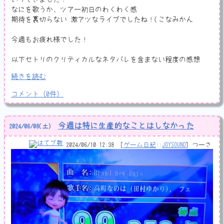
なにを歌うか、ツアー初日のわくわく感
期待を裏切らない 激アツなライブでしたね！(こなみかん
今週もお疲れ様でした！
以下セトリのクリティカルなネタバレを含まない程度の感想
続きを読む
コメント
（
0
件）
今週は特に生産的なことはしなかった
2024
/
06
/
08
(土)
2024/06/10 12:38
ゲーム日記
::
JOYSOUND
つーさ