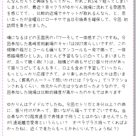
んなんだろうと興味をもってから、かれこれ5年？経ってしまい
しましたが、最近？奈々クラがゆかりん現場に流れてる雰囲気
を感じてて、、比較的近場でチケットが取れるんなら、と、思
い立ったが金曜日にローチケで当日引換券を確保して、今回 初
訪問を果たせました。
噂になるほどの王国民のパワーそして一体感すごいですね。今
回参加した高崎芸術劇場のキャパは2027席らしいですが、この
規模の箱だとコールも煽りもアンコールも一発で揃って、一体
感臨場感ひとしお。ほとんど予習もなしに凸ってしまいました
が、立って聴く曲(？)は、結構どの曲もサビに振り付けがあっ
て振りコピしてる人も多く、口上も含めて予習していったら、
もっとしっかり応援できて、より楽しめたのかなとかは思いま
した。(群馬の人ー？って問いかけには「少なっ」てリアクショ
ンされるくらい、地元からの方は少なめだったようなので、今
回参加した現場は比較的練度が高かったのかもではあります
ゆかりんはアイドルでしたね。今回セトリだと半分以上？の曲
に、振り付けがあって、歌いながら踊っててすごいですね。当
日券なので2階席遠目で表情まで伺うことはかないませんでした
が(遠距離恋愛席というらしい？ オペラグラス持ってくればよ
かったね)、近くで見たらもっとかわいいんでしょうね(？)