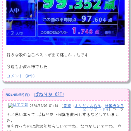
好きな歌の自己ベストが出て嬉しかったです
今週もお疲れ様でした
コメント
（
0
件）
ぱねりあ OST!
2024
/
06
/
02
(日)
2024/06/02 01:14
音楽
::
オリジナル作品
計算機な日
記
::
ソフト作り
つーさ
ふと思い立って ぱねりあ BGM集を蔵出しするなどしていまし
た。
曲を作ったのは約20年前らしいですね、なつかしいですね、や