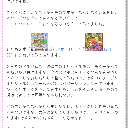
ばいですね。
さんくらに上げてもよかったのですが、なんとなく音楽を聴け
るページなど作ってみるかと思い立って
https://music.tu3.jp/
なるものを作ってみてました。
とりあえず「
ぱねりあOST!
」と「
QoFR
OST!
」をおいてみてあります。
どっちのアルバムも、収録曲のオリジナル版は、当くーかんで
もだいたい聴けますが、今回公開用にちょっとなんか音処理し
てカットしなおしたりして整えてみたので、ほんのちょっぴり
オリジナルともゲーム収録とも別バージョンになっています。
びっくりまーくをつけてみました。Highをそこそこ盛ったので
環境によっては耳障りかもしれない。
他の曲とかもなんかしらまとめて聴けるようにしときたい感な
くもないですが、大体満足してしまったので、、そのうち、や
ります(ほんとか？)たぶん……やるかなぁ……。