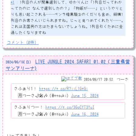
*1
: 1列目の人が開幕遅刻して、ゆかりんに「1列目だってわか
ってたのに なんで遅刻したの？」「物販が……」というやりと
りも思い起こされる……ペンラ暗黒騎士のくだりも含め、結構1
列目のお客さんいじられますね。じっと見つめてくれたり……。
これは王国民の方はたまらないでしょうね。1列目引くために全
通したくなりますね
コメント
（
0
件）
LIVE JUNGLE 2024 SAFARI 01,02 (三重県営
2024
/
06
/
16
(日)
サンアリーナ)
2024/06/17 20:52
つーさ
さふぁり1！
https://t.co/R7iiL1GtGi
— 🈷️つーさ🌙🎤🎶 (@ttsuki)
June 15, 2024
さふぁりつー！
https://t.co/3GoCYT3YuI
— 🈷️つーさ🌙🎤🎶 (@ttsuki)
June 16, 2024
いってきました！