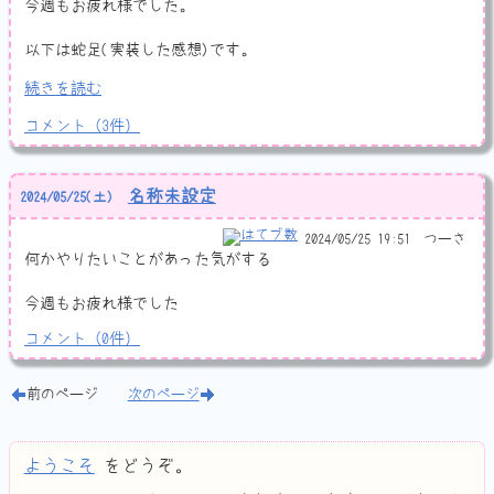
今週もお疲れ様でした。
以下は蛇足(実装した感想)です。
続きを読む
コメント
（
3
件）
名称未設定
2024
/
05
/
25
(土)
2024/05/25 19:51
つーさ
何かやりたいことがあった気がする
今週もお疲れ様でした
コメント
（
0
件）
前のページ
次のページ
ようこそ
をどうぞ。